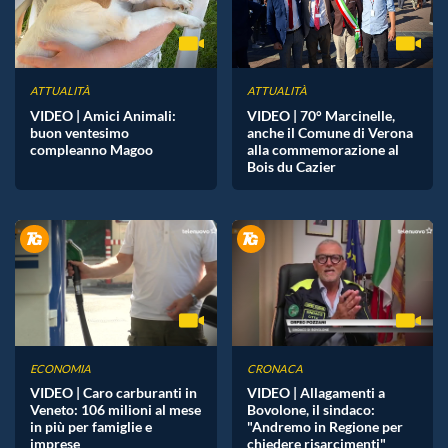
ATTUALITÀ
ATTUALITÀ
VIDEO | Amici Animali:
VIDEO | 70° Marcinelle,
buon ventesimo
anche il Comune di Verona
compleanno Magoo
alla commemorazione al
Bois du Cazier
ECONOMIA
CRONACA
VIDEO | Caro carburanti in
VIDEO | Allagamenti a
Veneto: 106 milioni al mese
Bovolone, il sindaco:
in più per famiglie e
"Andremo in Regione per
imprese
chiedere risarcimenti"