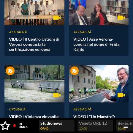
ATTUALITÀ
ATTUALITÀ
VIDEO | Il Centro Ustioni di
VIDEO | Asse Verona-
Verona conquista la
Londra nel nome di Frida
certificazione europea
Kahlo
CRONACA
ATTUALITÀ
VIDEO | Violenza giovanile:
VIDEO | "Un Maestro":
16enne picchiato e ferito
l'addio a Francesco Guccini
Studionews
Veneto ORE 12
Beker, m
IN
da un ragazzo
ONDA
09:40
10:00
10:48