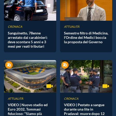
CRONACA
ATTUALITÀ
Sanguinetto, 78enne
Semestre filtro di Medicina,
arrestato dai carabinieri:
l'Ordine dei Medici boccia
deve scontare 5 anni e 3
la proposta del Governo
mesi per reati tributari
ATTUALITÀ
CRONACA
VIDEO | Nuovo stadio ed
VIDEO | Pestato a sangue
Euro 2032, Tommasi
durante una lite in
fiducioso: "Siamo più
Pradaval: muore dopo 12