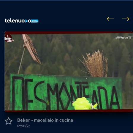
B… ravi tutti!
Gianluca Vighini
PREPARARSI ALLA SERIE B: ECCO PERCHÉ
CI ASPETTA UN INFERNO
Nino Gazzini
LO SCEMO SULLA COLLINA 2
Mario Poli
IL TEMPO E’ GALANTUOMO
Beker - macellaio in cucina
09/08/26