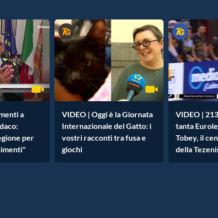
menti a
VIDEO | Oggi è la Giornata
VIDEO | 213
ndaco:
Internazionale del Gatto: i
tanta Eurole
egione per
vostri racconti tra fusa e
Tobey, il ce
cimenti"
giochi
della Tezeni