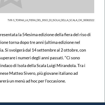
TVR-S_TORNA_LA_FIERA_DEL_RISO_DI_ISOLA_DELLA_SCALA_OK_30082022
resentata la 54esima edizione della fiera del riso di
zione torna dopo tre anni (ultima edizione nel
a. Si svolgerà dal 14 settembre al 2 ottobre, con
uperare i numeri degli anni passati. “Ci sono
ndaco di Isola della Scala Luigi Mirandola. Tra i
onese Matteo Sivero, più giovane italiano ad
arerà un menù ad hoc per l'occasione.