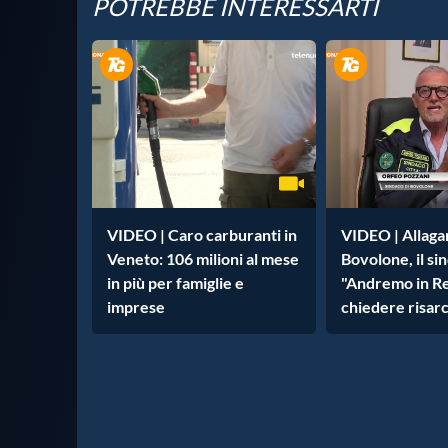
POTREBBE INTERESSARTI
VIDEO | Caro carburanti in
VIDEO | Allaga
Veneto: 106 milioni al mese
Bovolone, il si
in più per famiglie e
"Andremo in R
imprese
chiedere risar