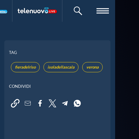
CERCA
TAG
fieradelriso
isoladellascala
verona
CONDIVIDI