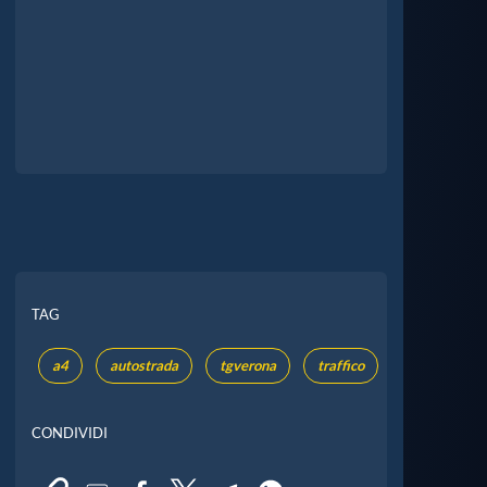
TAG
a4
autostrada
tgverona
traffico
CONDIVIDI