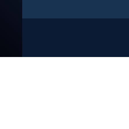
Gruppo Telenuovo
Tg Telenuovo, registrazione del Tribunale di
Verona n. 723 del 13 novembre 1986
Editrice T.N.V. S.p.a. via Orti Manara 9 - 37121
Verona - CF/P.IVA 00870060233 | Capitale Soc.:
546.000 Euro i.v. - Registro delle Imprese di
Verona n. 00870060233 REA: 163837