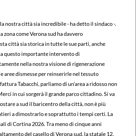
 nostra città sia incredibile - ha detto il sindaco -.
una zona come Verona sud ha davvero
a città sia storica in tutte le sue parti, anche
o a questo importante intervento di
ettamente nella nostra visione di rigenerazione
e aree dismesse per reinserirle nel tessuto
fattura Tabacchi, parliamo di un’area a ridosso non
Merci in cui sorgerà il grande parco cittadino. Si va
stare a sud il baricentro della città, non è più
antieri a dimostrarlo e soprattutto i tempi certi. La
nali di Cortina 2026. Tra meno di cinque anni
altamento del casello di Verona sud, la statale 12,