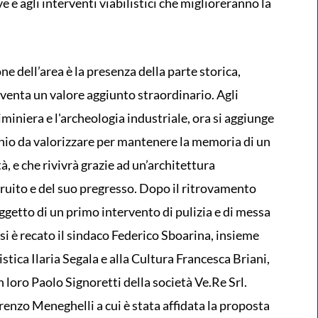
e e agli interventi viabilistici che miglioreranno la
ne dell’area è la presenza della parte storica,
iventa un valore aggiunto straordinario. Agli
miniera e l'archeologia industriale, ora si aggiunge
onio da valorizzare per mantenere la memoria di un
tà, e che rivivrà grazie ad un’architettura
uito e del suo pregresso. Dopo il ritrovamento
oggetto di un primo intervento di pulizia e di messa
si è recato il sindaco Federico Sboarina, insieme
istica Ilaria Segala e alla Cultura Francesca Briani,
loro Paolo Signoretti della società Ve.Re Srl.
orenzo Meneghelli a cui è stata affidata la proposta