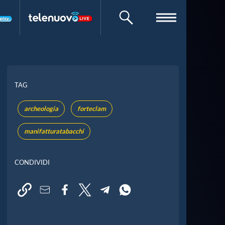
CERCA
TAG
archeologia
forteclam
manifatturatabacchi
CONDIVIDI