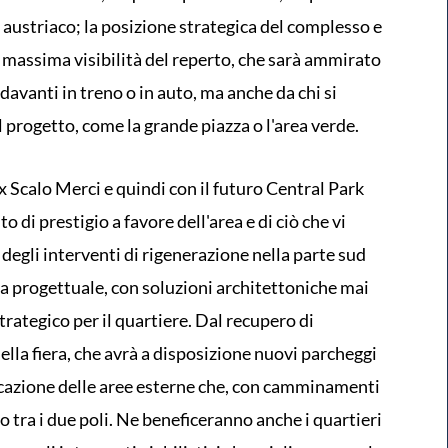
e austriaco; la posizione strategica del complesso e
a massima visibilità del reperto, che sarà ammirato
 davanti in treno o in auto, ma anche da chi si
l progetto, come la grande piazza o l'area verde.
ex Scalo Merci e quindi con il futuro Central Park
 di prestigio a favore dell'area e di ciò che vi
degli interventi di rigenerazione nella parte sud
sta progettuale, con soluzioni architettoniche mai
rategico per il quartiere. Dal recupero di
lla fiera, che avrà a disposizione nuovi parcheggi
ificazione delle aree esterne che, con camminamenti
o tra i due poli. Ne beneficeranno anche i quartieri