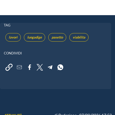
TAG
lavori
lungadige
pasetto
viabilita
CONDIVIDI