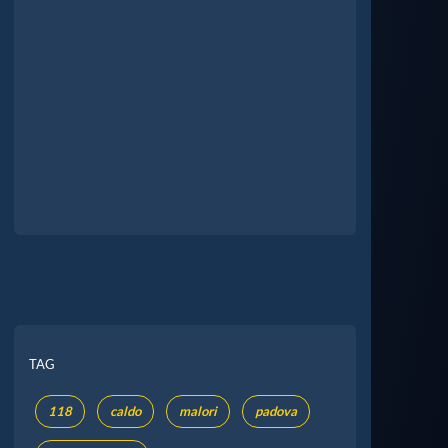
TAG
118
caldo
malori
padova