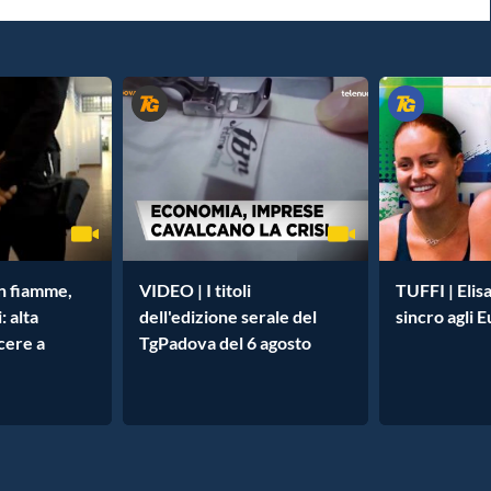
in fiamme,
VIDEO | I titoli
TUFFI | Elisa
: alta
dell'edizione serale del
sincro agli 
cere a
TgPadova del 6 agosto