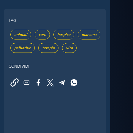
TAG
animali
cure
hospice
marzana
palliative
terapia
vita
CONDIVIDI