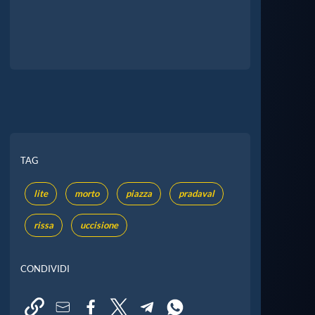
TAG
lite
morto
piazza
pradaval
rissa
uccisione
CONDIVIDI