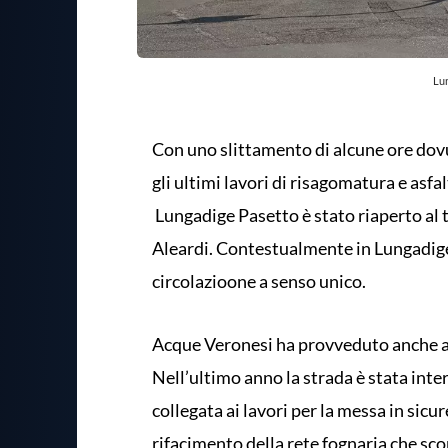
Lu
Con uno slittamento di alcune ore dovu
gli ultimi lavori di risagomatura e asf
Lungadige Pasetto è stato riaperto al t
Aleardi. Contestualmente in Lungadige 
circolazioone a senso unico.
Acque Veronesi ha provveduto anche al r
Nell’ultimo anno la strada è stata inte
collegata ai lavori per la messa in sicu
rifacimento della rete fognaria che scor