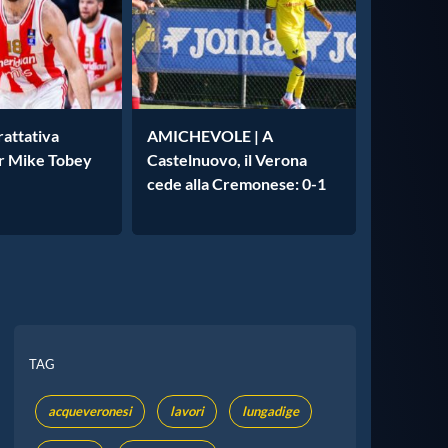
rattativa
AMICHEVOLE | A
r Mike Tobey
Castelnuovo, il Verona
cede alla Cremonese: 0-1
TAG
acqueveronesi
lavori
lungadige