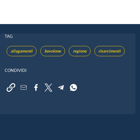
TAG
allagamenti
bovolone
regione
risarcimenti
CONDIVIDI