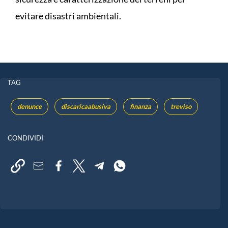
evitare disastri ambientali.
TAG
denunce
discaricaabusiva
finanza
treviso
CONDIVIDI