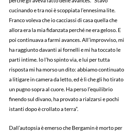
perché gli aveva fatto delle avances. ”Stavo
cucinando e tra noi è scoppiata l’ennesima lite.
Franco voleva che io cacciassi di casa quella che
allora era la mia fidanzata perché ne era geloso. E
poi continuava a farmi avances. All’improvviso, mi
ha raggiunto davanti ai fornelli e mi ha toccato le
parti intime. Io l’ho spinto via, e lui per tutta
risposta mi ha morso un dito: abbiamo continuato
a litigare in camera da letto, ed è lì che gli ho tirato
un pugno sopra al cuore. Ha perso l’equilibrio
finendo sul divano, ha provato a rialzarsi e pochi
istanti dopo è crollato a terra”.
Dall’autopsia è emerso che Bergamin è morto per