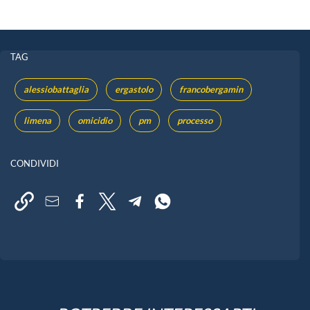
TAG
alessiobattaglia
ergastolo
francobergamin
limena
omicidio
pm
processo
CONDIVIDI