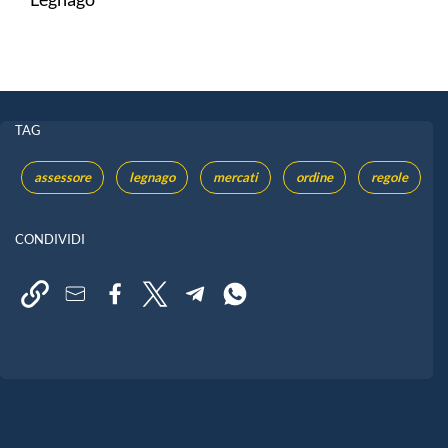
TAG
assessore
legnago
mercati
ordine
regole
CONDIVIDI