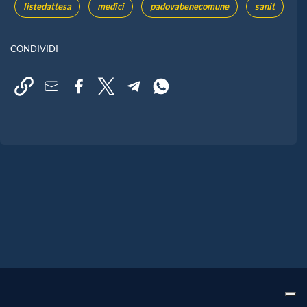
listedattesa
medici
padovabenecomune
sanit
CONDIVIDI