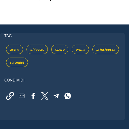
TAG
arena
ghiaccio
opera
prima
principessa
turandot
CONDIVIDI