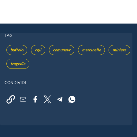
TAG
buffolo
cgil
comunevr
marcinelle
miniera
tragedia
CONDIVIDI