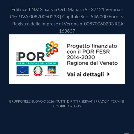
Editrice T.N.V. S.p.a. via Orti Manara 9 - 37121 Verona -
CF/P.IVA 00870060233 | Capitale Soc.: 546.000 Euro i.v.
- Registro delle Imprese di Verona n. 00870060233 REA:
163837
GRUPPO TELENUOVO © 2026 - TUTTI I DIRITTI RISERVATI |
PRIVACY
|
TERMINI
|
COOKIE
|
CREDITS