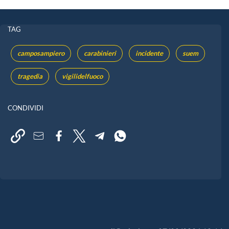
TAG
camposampiero
carabinieri
incidente
suem
tragedia
vigilidelfuoco
CONDIVIDI