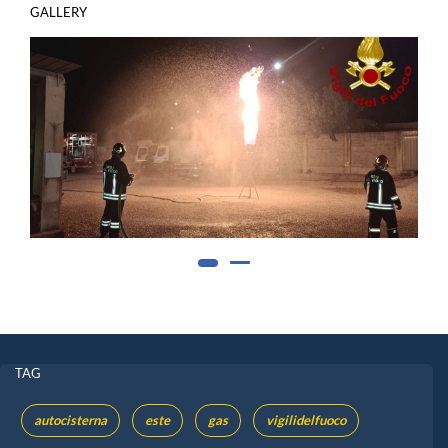
GALLERY
TAG
autocisterna
este
gas
vigilidelfuoco