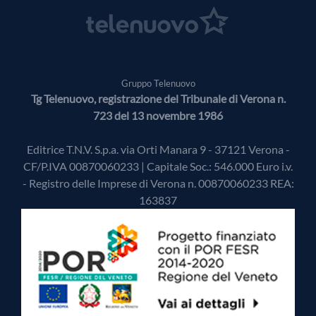
Gruppo Telenuovo
Tg Telenuovo, registrazione del Tribunale di Verona n.
723 del 13 novembre 1986
Editrice T.N.V. S.p.a. via Orti Manara 9 - 37121 Verona -
CF/P.IVA 00870060233 | Capitale Soc.: 546.000 Euro i.v.
- Registro delle Imprese di Verona n. 00870060233 REA:
163837