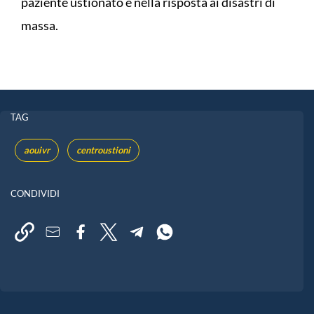
paziente ustionato e nella risposta ai disastri di
massa.
TAG
aouivr
centroustioni
CONDIVIDI