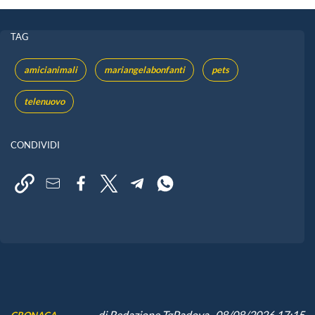
TAG
amicianimali
mariangelabonfanti
pets
telenuovo
CONDIVIDI
di
Redazione TgPadova
, 08/08/2026 17:15
CRONACA