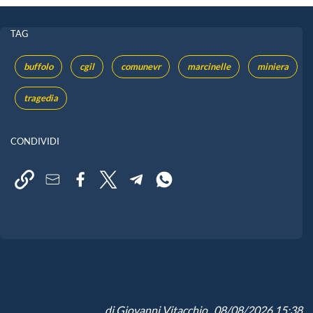
TAG
buffolo
cgil
comunevr
marcinelle
miniera
tragedia
CONDIVIDI
di
Giovanni Vitacchio
, 08/08/2026 15:38