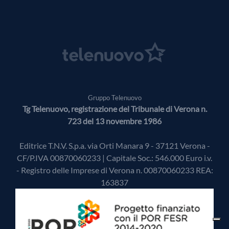
Gruppo Telenuovo
Tg Telenuovo, registrazione del Tribunale di Verona n.
723 del 13 novembre 1986
Editrice T.N.V. S.p.a. via Orti Manara 9 - 37121 Verona -
CF/P.IVA 00870060233 | Capitale Soc.: 546.000 Euro i.v.
- Registro delle Imprese di Verona n. 00870060233 REA:
163837