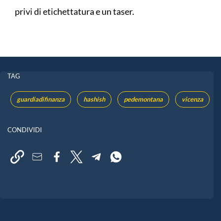
privi di etichettatura e un taser.
TAG
guardiadifinanza
hashish
pedemontana
vicenza
CONDIVIDI