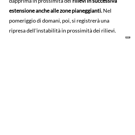
dapprima in prossimità dei
rilievi in successiva
estensione anche alle zone pianeggianti.
Nel
pomeriggio di domani, poi, si registrerà una
ripresa dell'instabilità in prossimità dei rilievi.
Il
disagio fisico è in lieve attenuazione
, ma
comunque
ancora intenso specie su pianura e
costa
. Nonostante l'attenuazione sulle zone
montane in particolare, sulla base delle previsioni
meteorologiche il Centro Funzionale Decentrato
della Protezione Civile regionale ha
confermato
anche per la giornata di domani la fase operativa
di “attenzione” (allerta “gialla”) per “Ondate di
calore” su tutto il territorio regionale.