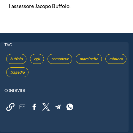
l'assessore Jacopo Buffolo.
TAG
buffolo
cgil
comunevr
marcinelle
miniera
tragedia
CONDIVIDI