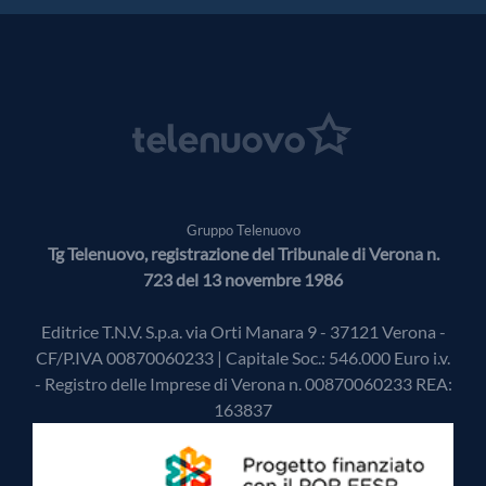
Gruppo Telenuovo
Tg Telenuovo, registrazione del Tribunale di Verona n.
723 del 13 novembre 1986
Editrice T.N.V. S.p.a. via Orti Manara 9 - 37121 Verona -
CF/P.IVA 00870060233 | Capitale Soc.: 546.000 Euro i.v.
- Registro delle Imprese di Verona n. 00870060233 REA:
163837