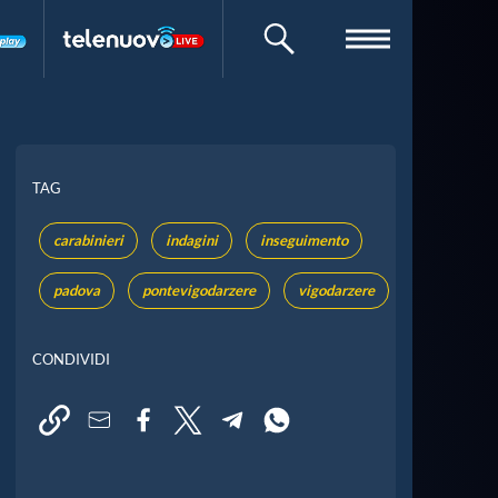
CERCA
TAG
carabinieri
indagini
inseguimento
padova
pontevigodarzere
vigodarzere
CONDIVIDI