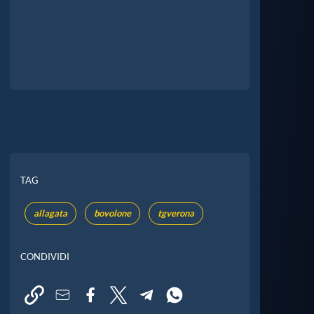
TAG
allagata
bovolone
tgverona
CONDIVIDI