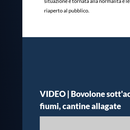
situazione è tornata alla normalità e l
riaperto al pubblico.
VIDEO | Bovolone sott'a
fiumi, cantine allagate