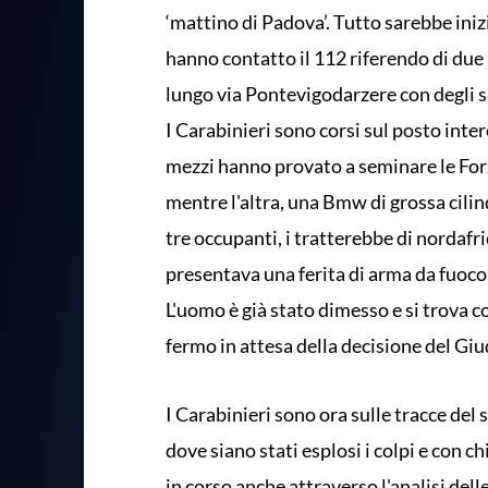
‘mattino di Padova’. Tutto sarebbe iniz
hanno contatto il 112 riferendo di due 
lungo via Pontevigodarzere con degli s
I Carabinieri sono corsi sul posto inte
mezzi hanno provato a seminare le Forz
mentre l'altra, una Bmw di grossa cilind
tre occupanti, i tratterebbe di nordafri
presentava una ferita di arma da fuoco.
L'uomo è già stato dimesso e si trova co
fermo in attesa della decisione del Giu
I Carabinieri sono ora sulle tracce del
dove siano stati esplosi i colpi e con ch
in corso anche attraverso l'analisi del