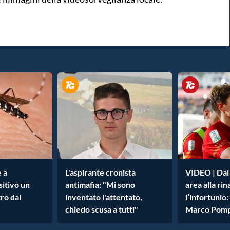
 a
L'aspirante cronista
VIDEO | Dai 
sitivo un
antimafia: "Mi sono
area alla ri
ro dal
inventato l'attentato,
l’infortunio:
chiedo scusa a tutti"
Marco Pomp