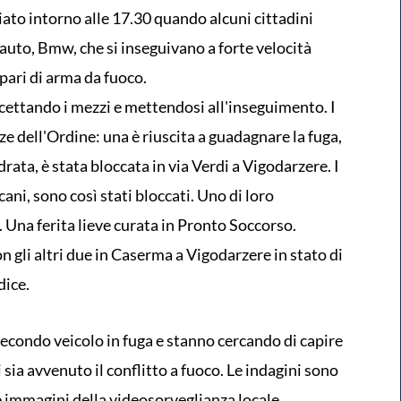
iato intorno alle 17.30 quando alcuni cittadini
auto, Bmw, che si inseguivano a forte velocità
pari di arma da fuoco.
rcettando i mezzi e mettendosi all'inseguimento. I
e dell'Ordine: una è riuscita a guadagnare la fuga,
rata, è stata bloccata in via Verdi a Vigodarzere. I
cani, sono così stati bloccati. Uno di loro
 Una ferita lieve curata in Pronto Soccorso.
n gli altri due in Caserma a Vigodarzere in stato di
dice.
 secondo veicolo in fuga e stanno cercando di capire
i sia avvenuto il conflitto a fuoco. Le indagini sono
le immagini della videosorveglianza locale.