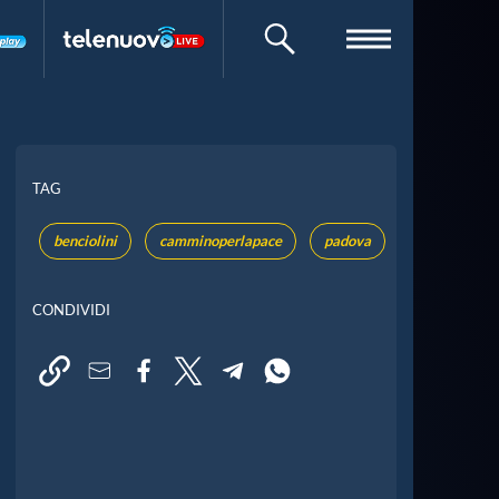
CERCA
TAG
benciolini
camminoperlapace
padova
CONDIVIDI