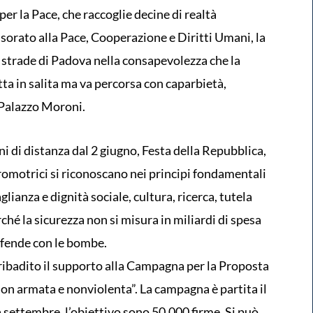
r la Pace, che raccoglie decine di realtà
ssorato alla Pace, Cooperazione e Diritti Umani, la
e strade di Padova nella consapevolezza che la
tta in salita ma va percorsa con caparbietà,
 Palazzo Moroni.
i di distanza dal 2 giugno, Festa della Repubblica,
romotrici si riconoscano nei principi fondamentali
glianza e dignità sociale, cultura, ricerca, tutela
ché la sicurezza non si misura in miliardi di spesa
difende con le bombe.
ribadito il supporto alla Campagna per la Proposta
non armata e nonviolenta”. La campagna è partita il
 settembre, l’obiettivo sono 50.000 firme. Si può