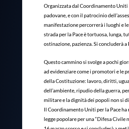
Organizzata dal Coordinamento Uniti pe
padovane, e con il patrocinio dell’asse
manifestazione percorrerà i luoghi e l
strada per la Pace è tortuosa, lunga, tu
ostinazione, pazienza. Si concluderà a
Questo cammino si svolge a pochi giorn
ad evidenziare come i promotori e le p
della Costituzione: lavoro, diritti, ugua
dell’ambiente, ripudio della guerra, per
militare e la dignità dei popoli non si 
Il Coordinamento Uniti per la Pace ha 
legge popolare per una “Difesa Civile 
16 marzo scorso e si concluderà a metà