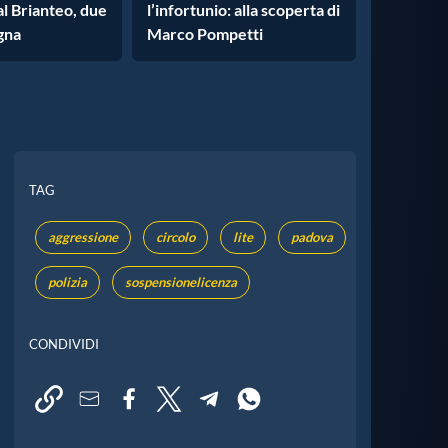
l Brianteo, due
l’infortunio: alla scoperta di
gna
Marco Pompetti
TAG
aggressione
circolo
lite
padova
polizia
sospensionelicenza
CONDIVIDI