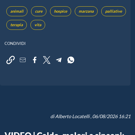
animali
cure
hospice
marzana
palliative
terapia
vita
CONDIVIDI
di
Alberto Locatelli
, 06/08/2026 16:21