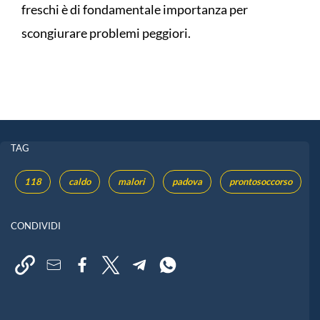
freschi è di fondamentale importanza per
scongiurare problemi peggiori.
TAG
118
caldo
malori
padova
prontosoccorso
CONDIVIDI