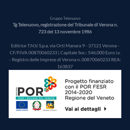
Gruppo Telenuovo
Tg Telenuovo, registrazione del Tribunale di Verona n.
723 del 13 novembre 1986
Editrice T.N.V. S.p.a. via Orti Manara 9 - 37121 Verona -
CF/P.IVA 00870060233 | Capitale Soc.: 546.000 Euro i.v.
- Registro delle Imprese di Verona n. 00870060233 REA:
163837