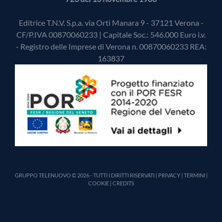
Editrice T.N.V. S.p.a. via Orti Manara 9 - 37121 Verona -
CF/P.IVA 00870060233 | Capitale Soc.: 546.000 Euro i.v.
- Registro delle Imprese di Verona n. 00870060233 REA:
163837
GRUPPO TELENUOVO © 2026 - TUTTI I DIRITTI RISERVATI |
PRIVACY
|
TERMINI
|
COOKIE
|
CREDITS