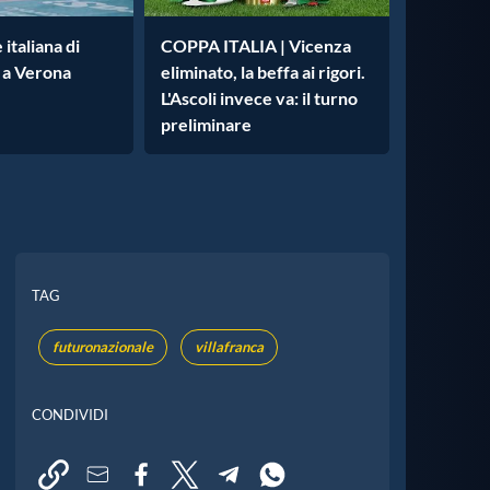
italiana di
COPPA ITALIA | Vicenza
 a Verona
eliminato, la beffa ai rigori.
L'Ascoli invece va: il turno
preliminare
TAG
futuronazionale
villafranca
CONDIVIDI