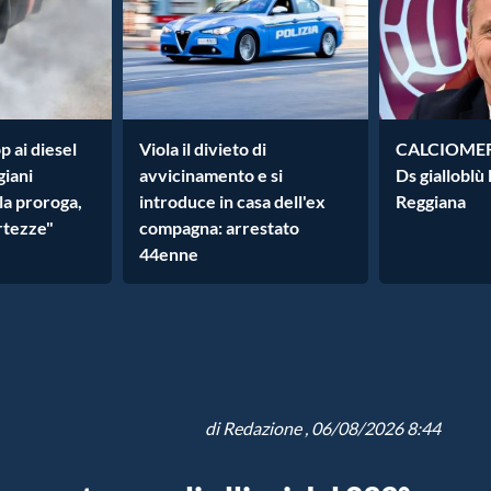
p ai diesel
Viola il divieto di
CALCIOMERC
giani
avvicinamento e si
Ds gialloblù
la proroga,
introduce in casa dell'ex
Reggiana
rtezze"
compagna: arrestato
44enne
di
Redazione
, 06/08/2026 8:44