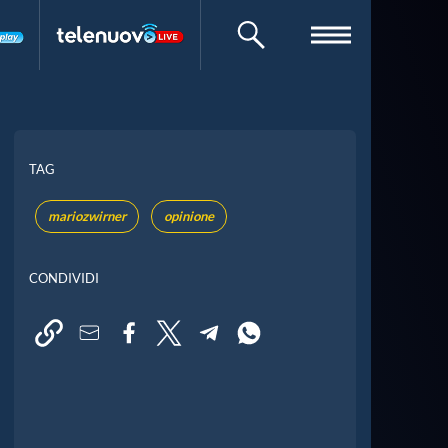
CERCA
TAG
mariozwirner
opinione
CONDIVIDI