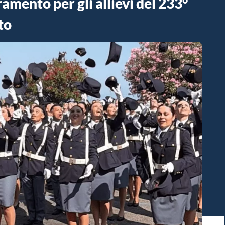
amento per gli allievi del 233°
to