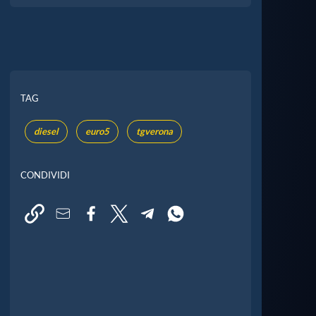
TAG
diesel
euro5
tgverona
CONDIVIDI