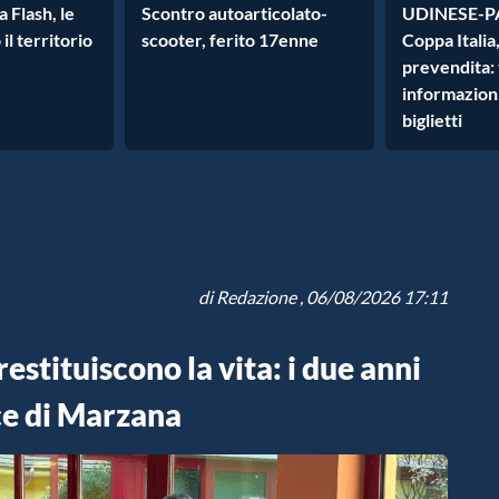
 Flash, le
Scontro autoarticolato-
UDINESE-P
 il territorio
scooter, ferito 17enne
Coppa Italia,
prevendita: 
informazioni
biglietti
di
Redazione
, 06/08/2026 17:11
estituiscono la vita: i due anni
ce di Marzana