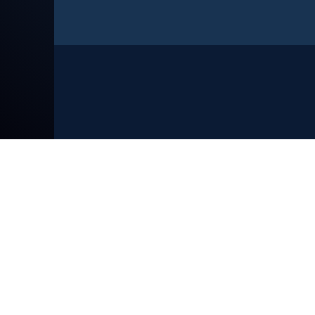
Gruppo Telenuovo
Tg Telenuovo, registrazione del Tribunale di
Verona n. 723 del 13 novembre 1986
Editrice T.N.V. S.p.a. via Orti Manara 9 - 37121
Verona - CF/P.IVA 00870060233 | Capitale Soc.:
546.000 Euro i.v. - Registro delle Imprese di
Verona n. 00870060233 REA: 163837