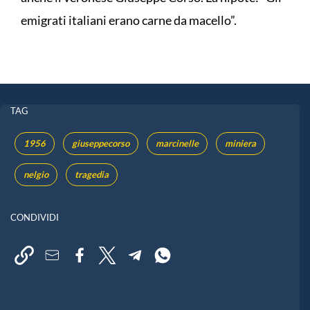
emigrati italiani erano carne da macello”.
TAG
1956
giuseppecorso
marcinelle
miniera
nelgio
tragedia
CONDIVIDI