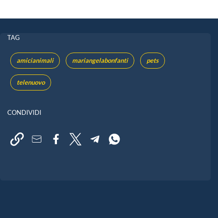
TAG
amicianimali
mariangelabonfanti
pets
telenuovo
CONDIVIDI