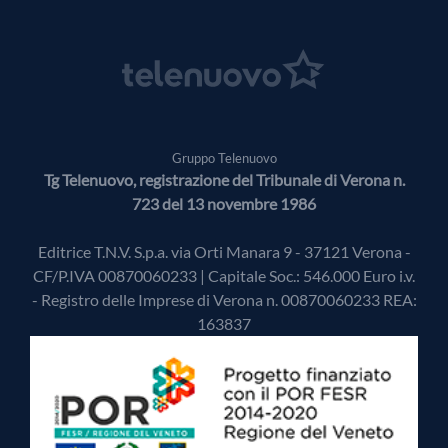
Gruppo Telenuovo
Tg Telenuovo, registrazione del Tribunale di Verona n.
723 del 13 novembre 1986
Editrice T.N.V. S.p.a. via Orti Manara 9 - 37121 Verona -
CF/P.IVA 00870060233 | Capitale Soc.: 546.000 Euro i.v.
- Registro delle Imprese di Verona n. 00870060233 REA:
163837