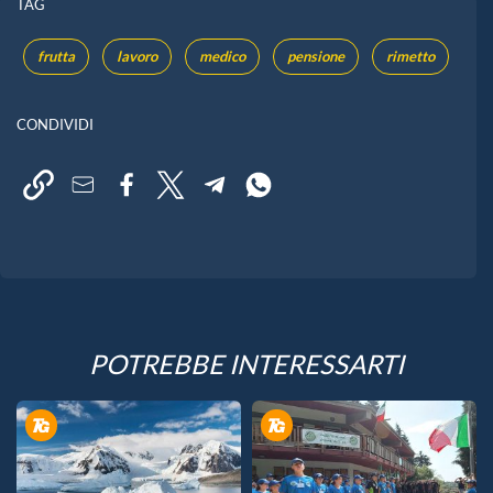
TAG
frutta
lavoro
medico
pensione
rimetto
CONDIVIDI
POTREBBE INTERESSARTI