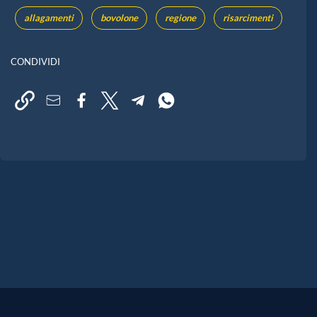
allagamenti
bovolone
regione
risarcimenti
CONDIVIDI