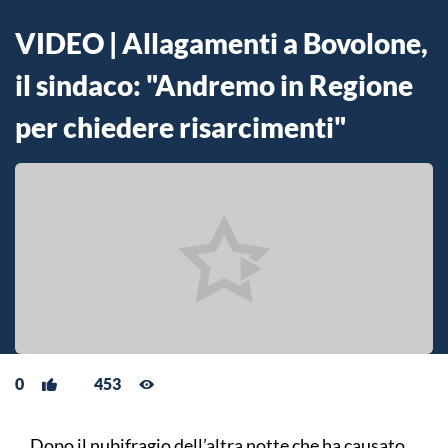
VIDEO | Allagamenti a Bovolone,
il sindaco: "Andremo in Regione
per chiedere risarcimenti"
0
453
Dopo il nubifragio dell’altra notte che ha causato