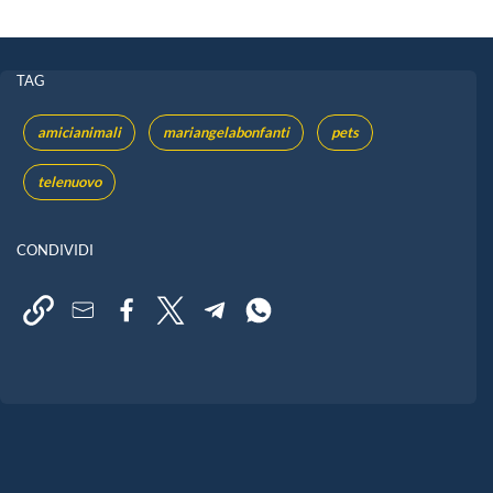
TAG
amicianimali
mariangelabonfanti
pets
telenuovo
CONDIVIDI