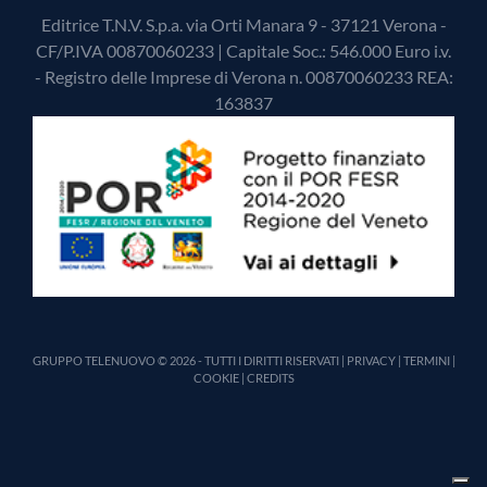
Editrice T.N.V. S.p.a. via Orti Manara 9 - 37121 Verona -
CF/P.IVA 00870060233 | Capitale Soc.: 546.000 Euro i.v.
- Registro delle Imprese di Verona n. 00870060233 REA:
163837
GRUPPO TELENUOVO © 2026 - TUTTI I DIRITTI RISERVATI |
PRIVACY
|
TERMINI
|
COOKIE
|
CREDITS