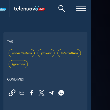
CERCA
TAG
annoallestero
giovani
intercultura
tgverona
CONDIVIDI