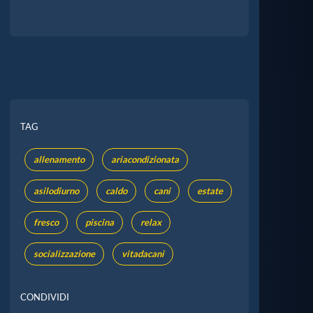
TAG
allenamento
ariacondizionata
asilodiurno
caldo
cani
estate
fresco
piscina
relax
socializzazione
vitadacani
CONDIVIDI