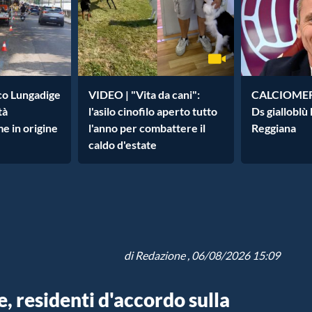
ico Lungadige
VIDEO | "Vita da cani":
CALCIOMERC
tà
l'asilo cinofilo aperto tutto
Ds gialloblù
me in origine
l'anno per combattere il
Reggiana
caldo d'estate
di
Redazione
, 06/08/2026 15:09
, residenti d'accordo sulla