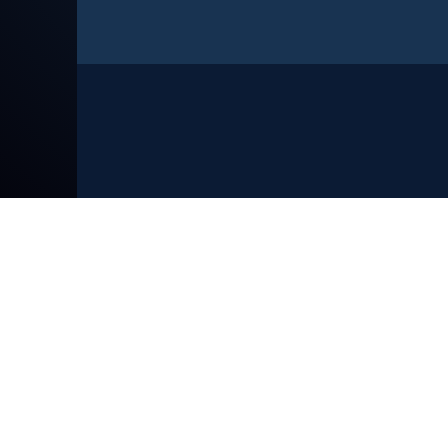
Gruppo Telenuovo
Tg Telenuovo, registrazione del Tribunale di
Verona n. 723 del 13 novembre 1986
Editrice T.N.V. S.p.a. via Orti Manara 9 - 37121
Verona - CF/P.IVA 00870060233 | Capitale Soc.:
546.000 Euro i.v. - Registro delle Imprese di
Verona n. 00870060233 REA: 163837