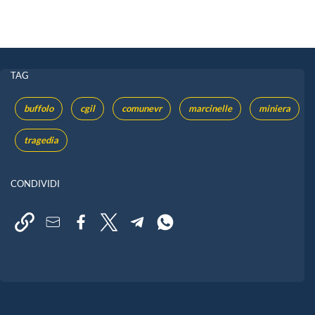
TAG
buffolo
cgil
comunevr
marcinelle
miniera
tragedia
CONDIVIDI