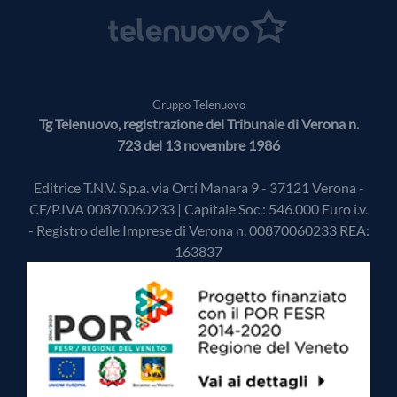
Gruppo Telenuovo
Tg Telenuovo, registrazione del Tribunale di Verona n.
723 del 13 novembre 1986
Editrice T.N.V. S.p.a. via Orti Manara 9 - 37121 Verona -
CF/P.IVA 00870060233 | Capitale Soc.: 546.000 Euro i.v.
- Registro delle Imprese di Verona n. 00870060233 REA:
163837